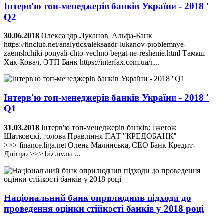
Інтерв'ю топ-менеджерів банків України - 2018 '
Q2
30.06.2018
Олександр Луканов, Альфа-Банк
https://finclub.net/analytics/aleksandr-lukanov-problemnye-
zaemshchiki-ponyali-chto-vechno-begat-ne-reshenie.html Тамаш
Хак-Ковач, ОТП Банк https://interfax.com.ua/n...
Інтерв'ю топ-менеджерів банків України - 2018 '
Q1
31.03.2018
Інтерв'ю топ-менеджерів банків: Ґжеґож
Шатковскі, голова Правління ПАТ "КРЕДОБАНК"
>>> finance.liga.net Олена Малинська, CEO Банк Кредит-
Дніпро >>> biz.nv.ua ...
Національний банк оприлюднив підходи до
проведення оцінки стійкості банків у 2018 році