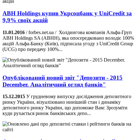
ABH Holdings купив Укрсоцбанк у UniCredit за
9,9% своїх акцій
11.01.2016
/ forbes.net.ua / Холдингова компанія Альфа-Груп
ABH Holdings SA (ABHH), яка опосередковано володіє 100%
акцій Альфа-Банку (Київ), підписала угоду з UniCredit Group
(UCG) про передачу 100%...
Опублікований новий звіт "Депозити - 2015
December. Аналітичний огляд банків"
15.12.2015
У грудневому випуску дослідження депозитного
ринку України, візуалізовано нинішній стан і динаміку
депозитного ринку України, що допоможе Вам: Зрозуміти
куди рухається ринок банківських депо...