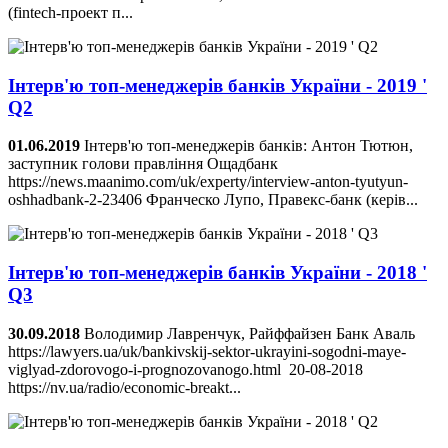
(fintech-проект п...
Інтерв'ю топ-менеджерів банків України - 2019 '
Q2
01.06.2019
Інтерв'ю топ-менеджерів банків: Антон Тютюн,
заступник голови правління Ощадбанк
https://news.maanimo.com/uk/experty/interview-anton-tyutyun-
oshhadbank-2-23406 Франческо Лупо, Правекс-банк (керів...
Інтерв'ю топ-менеджерів банків України - 2018 '
Q3
30.09.2018
Володимир Лавренчук, Райффайзен Банк Аваль
https://lawyers.ua/uk/bankivskij-sektor-ukrayini-sogodni-maye-
viglyad-zdorovogo-i-prognozovanogo.html 20-08-2018
https://nv.ua/radio/economic-breakt...