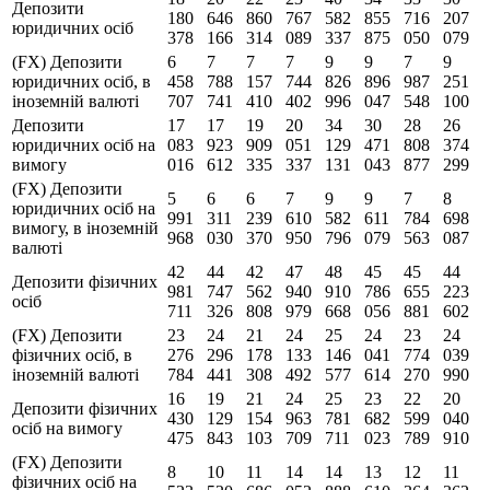
Депозити
180
646
860
767
582
855
716
207
юридичних осіб
378
166
314
089
337
875
050
079
(FX) Депозити
6
7
7
7
9
9
7
9
юридичних осіб, в
458
788
157
744
826
896
987
251
іноземній валюті
707
741
410
402
996
047
548
100
Депозити
17
17
19
20
34
30
28
26
юридичних осіб на
083
923
909
051
129
471
808
374
вимогу
016
612
335
337
131
043
877
299
(FX) Депозити
5
6
6
7
9
9
7
8
юридичних осіб на
991
311
239
610
582
611
784
698
вимогу, в іноземній
968
030
370
950
796
079
563
087
валюті
42
44
42
47
48
45
45
44
Депозити фізичних
981
747
562
940
910
786
655
223
осіб
711
326
808
979
668
056
881
602
(FX) Депозити
23
24
21
24
25
24
23
24
фізичних осіб, в
276
296
178
133
146
041
774
039
іноземній валюті
784
441
308
492
577
614
270
990
16
19
21
24
25
23
22
20
Депозити фізичних
430
129
154
963
781
682
599
040
осіб на вимогу
475
843
103
709
711
023
789
910
(FX) Депозити
8
10
11
14
14
13
12
11
фізичних осіб на