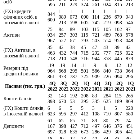
осіб
595
211
229
374
261
024
815
213
(FX) кредити
1
1
1
1
1
1
1
844
фізичних осіб, в
089
073
090
114
236
679
943
600
іноземній валюті
213
598
605
745
219
098
546
75
84
89
103
115
105
102
97
Активи
034
257
303
115
721
489
768
578
967
527
671
793
503
514
953
048
35
42
38
45
47
43
39
42
(FX) Активи, в
463
432
744
715
292
777
725
022
іноземній валюті
718
210
548
716
944
358
445
879
-19
-19
-14
-11
-9
-9
-12
-12
Резерви під
964
568
295
501
566
840
738
964
кредитні ризики
861
973
787
725
909
226
094
296
4Q
3Q
2Q
1Q
4Q
3Q
2Q
1Q
Пасиви (тис. грн.)
2022
2022
2022
2022
2021
2021
2021
2021
32
143
192
208
83
284
115
265
Кошти банків
398
670
531
395
335
625
189
869
(FX) Кошти банків,
6
6
5
5
3
1
5
220
в іноземній валюті
623
595
297
412
108
710
807
580
61
65
65
71
89
80
79
74
Депозити
167
398
427
712
497
646
376
451
697
928
635
673
286
429
305
441
18
20
22
23
40
34
33
30