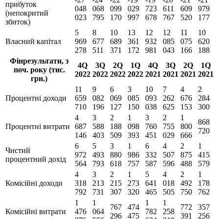
прибуток
048
068
099
029
723
611
609
979
(непокритий
023
795
170
997
678
767
520
177
збиток)
5
8
10
13
12
12
11
10
Власний капітал
969
677
689
361
932
085
075
620
278
511
371
172
981
043
166
188
Фінрезультати, з
4Q
3Q
2Q
1Q
4Q
3Q
2Q
1Q
поч. року (тис.
2022
2022
2022
2022
2021
2021
2021
2021
грн.)
11
9
6
3
10
7
4
2
Процентні доходи
659
082
069
085
093
262
676
284
710
196
127
150
038
625
153
300
4
3
2
1
3
2
1
868
Процентні витрати
687
588
188
098
760
755
800
720
146
403
509
393
451
029
666
6
5
3
1
6
4
2
1
Чистий
972
493
880
986
332
507
875
415
процентний дохід
564
793
618
757
587
596
488
579
4
3
2
1
5
4
2
1
Комісійні доходи
318
213
215
273
641
018
492
178
792
731
307
320
465
505
750
762
1
1
1
1
767
474
772
357
Комісійні витрати
476
064
782
258
296
475
391
256