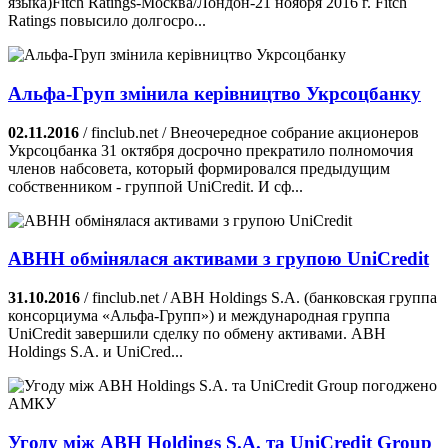
языка)Fitch Ratings-Москва/Лондон-21 ноября 2016 г. Fitch
Ratings повысило долгосро...
Альфа-Груп змінила керівництво Укрсоцбанку
02.11.2016
/ finclub.net / Внеочередное собрание акционеров
Укрсоцбанка 31 октября досрочно прекратило полномочия
членов набсовета, который формировался предыдущим
собственником - группой UniCredit. И сф...
ABHH обмінялася активами з групою UniCredit
31.10.2016
/ finclub.net / ABH Holdings S.A. (банковская группа
консорциума «Альфа-Групп») и международная группа
UniCredit завершили сделку по обмену активами. ABH
Holdings S.A. и UniCred...
Угоду між ABH Holdings S.A. та UniCredit Group