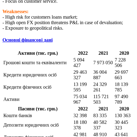
- Focus on customer service.
Weaknesses:
- High risk for customers loans market;
- High open FX position threatens P&L in case of devaluation;
- Exposure to geopolitical risks.
Основні фінансові дані
Активи (тис. грн.)
2022
2021
2020
5 094
7 228
Грошові кошти та еквіваленти
7 973 050
427
506
29 463
36 004
29 697
Кредити юридичних осіб
327
887
663
13 199
24 329
18 139
Кредити фізичних осіб
595
261
785
75 034
115 721
97 490
Активи
967
503
789
Пасиви (тис. грн.)
2022
2021
2020
Кошти банків
32 398
83 335
130 363
18 180
40 582
30 445
Депозити юридичних осіб
378
337
323
42 981
48 910
43 641