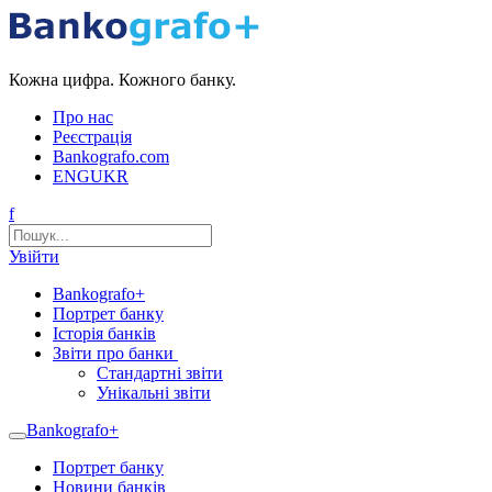
Кожна цифра. Кожного банку.
Про нас
Реєстрація
Bankografo.com
ENG
UKR
f
Увійти
Bankografo+
Портрет банку
Історія банків
Звіти про банки
Стандартні звіти
Унікальні звіти
Bankografo+
Портрет банку
Новини банків