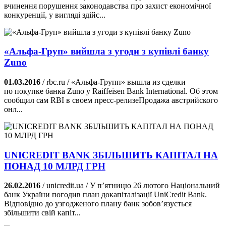
вчинення порушення законодавства про захист економічної
конкуренції, у вигляді здійс...
«Альфа-Груп» вийшла з угоди з купівлі банку
Zuno
01.03.2016
/ rbc.ru / «Альфа-Групп» вышла из сделки
по покупке банка Zuno у Raiffеisen Bank International. Об этом
сообщил сам RBI в своем пресс-релизе ​Продажа австрийского
онл...
UNICREDIT BANK ЗБІЛЬШИТЬ КАПІТАЛ НА
ПОНАД 10 МЛРД ГРН
26.02.2016
/ unicredit.ua / У п’ятницю 26 лютого Національний
банк України погодив план докапіталізації UniCredit Bank.
Відповідно до узгодженого плану банк зобов’язується
збільшити свій капіт...