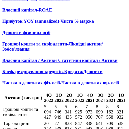
Власний капітал-ROAE
Прибуток YOY (annualized)-Чиста % маржа
Депозити фізичних осіб
Грошові кошти та еквіваленти-Ліквідні активи/
Зобов'язання
Власний капітал / Активи-Статутний капітал / Активи
Коеф. резервування кредитів-Кредити/Депозити
Частка в депозитах фіз. осіб-Частка в депозитах юр. осіб
4Q
3Q
2Q
1Q
4Q
3Q
2Q
1Q
Активи (тис. грн.)
2022
2022
2022
2022
2021
2021
2021
2021
5
5
5
6
7
8
8
8
Грошові кошти та
094
746
341
925
973
099
162
321
еквіваленти
427
949
435
572
050
707
558
932
Торгові цінні
20
27
838
847
838
641
709
538
папери
343
538
813
831
543
393
988
911