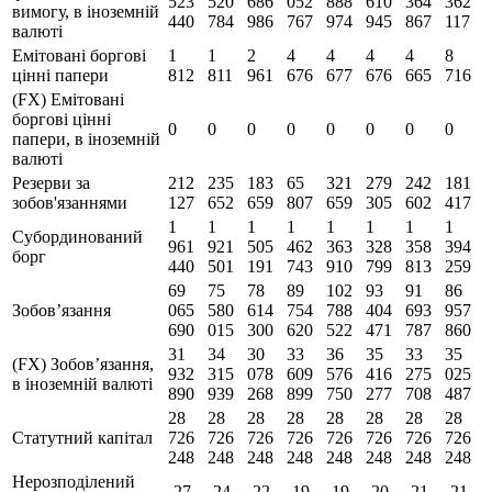
523
520
686
052
888
610
364
362
вимогу, в іноземній
440
784
986
767
974
945
867
117
валюті
Емітовані боргові
1
1
2
4
4
4
4
8
цінні папери
812
811
961
676
677
676
665
716
(FX) Емітовані
боргові цінні
0
0
0
0
0
0
0
0
папери, в іноземній
валюті
Резерви за
212
235
183
65
321
279
242
181
зобов'язаннями
127
652
659
807
659
305
602
417
1
1
1
1
1
1
1
1
Субординований
961
921
505
462
363
328
358
394
борг
440
501
191
743
910
799
813
259
69
75
78
89
102
93
91
86
Зобов’язання
065
580
614
754
788
404
693
957
690
015
300
620
522
471
787
860
31
34
30
33
36
35
33
35
(FX) Зобов’язання,
932
315
078
609
576
416
275
025
в іноземній валюті
890
939
268
899
750
277
708
487
28
28
28
28
28
28
28
28
Статутний капітал
726
726
726
726
726
726
726
726
248
248
248
248
248
248
248
248
Нерозподілений
-27
-24
-22
-19
-19
-20
-21
-21