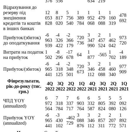
376
556
634
219
Відрахування до
резерву під
12
8
5
1
1
1
1
478
знецінення
053
817
756
389
952
479
160
692
кредитів та коштів
828
020
540
784
068
088
319
в інших банках
-6
-4
-2
3
2
1
Прибуток/(збиток)
720
973
963
326
366
347
457
462
до оподаткування
736
720
939
422
179
990
524
042
Витрати на податок
1
-8
-17
1
1
-4
64
-565
на прибуток
502
296
678
877
702
189
-6
-4
-2
3
2
1
720
977
Прибуток/(збиток)
965
318
348
346
458
460
673
909
441
125
501
112
088
340
Фінрезультати,
4Q
3Q
2Q
1Q
4Q
3Q
2Q
1Q
рік-до-року (тис.
2022
2022
2022
2022
2021
2021
2021
2021
грн.)
6
7
7
6
6
5
5
5
ЧПД YOY
972
318
337
903
332
805
392
092
(annualized)
564
784
717
764
587
824
080
126
-6
-3
3
3
2
2
1
Прибуток YOY
-462
965
430
088
346
857
207
892
(annualized)
729
441
102
876
112
311
772
571