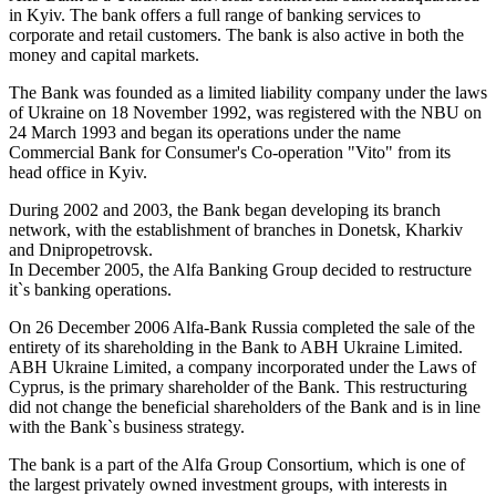
in Kyiv. The bank offers a full range of banking services to
corporate and retail customers. The bank is also active in both the
money and capital markets.
The Bank was founded as a limited liability company under the laws
of Ukraine on 18 November 1992, was registered with the NBU on
24 March 1993 and began its operations under the name
Commercial Bank for Consumer's Co-operation "Vito" from its
head office in Kyiv.
During 2002 and 2003, the Bank began developing its branch
network, with the establishment of branches in Donetsk, Kharkiv
and Dnipropetrovsk.
In December 2005, the Alfa Banking Group decided to restructure
it`s banking operations.
On 26 December 2006 Alfa-Bank Russia completed the sale of the
entirety of its shareholding in the Bank to ABH Ukraine Limited.
ABH Ukraine Limited, a company incorporated under the Laws of
Cyprus, is the primary shareholder of the Bank. This restructuring
did not change the beneficial shareholders of the Bank and is in line
with the Bank`s business strategy.
The bank is a part of the Alfa Group Consortium, which is one of
the largest privately owned investment groups, with interests in