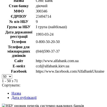
Назва
Сенс Банк
Стан банку
діючий
МФО
300346
ЄДРПОУ
23494714
№ п/п НБУ
9
Група за НБУ
I група (найбільші)
Дата державної
1993-03-24
реєстрації
Телефон
0-800-50-20-50
Телефон для
міжнародних
(044)590-37-37
дзвінків
Сайт
http://www.alfabank.com.ua
Е-мейл
ccd@alfabank.kiev.ua
Facebook
https://www.facebook.com/AlfaBankUkraine
1 - 50 з 71
Сортувати:
Назва
Дата публікації