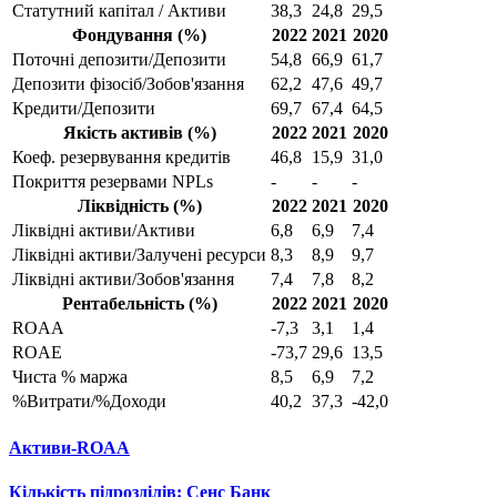
Статутний капітал / Активи
38,3
24,8
29,5
Фондування (%)
2022
2021
2020
Поточні депозити/Депозити
54,8
66,9
61,7
Депозити фізосіб/Зобов'язання
62,2
47,6
49,7
Кредити/Депозити
69,7
67,4
64,5
Якість активів (%)
2022
2021
2020
Коеф. резервування кредитів
46,8
15,9
31,0
Покриття резервами NPLs
-
-
-
Ліквідність (%)
2022
2021
2020
Ліквідні активи/Активи
6,8
6,9
7,4
Ліквідні активи/Залучені ресурси
8,3
8,9
9,7
Ліквідні активи/Зобов'язання
7,4
7,8
8,2
Рентабельність (%)
2022
2021
2020
ROAA
-7,3
3,1
1,4
ROAE
-73,7
29,6
13,5
Чиста % маржа
8,5
6,9
7,2
%Витрати/%Доходи
40,2
37,3
-42,0
Активи-ROAA
Кількість підрозділів: Сенс Банк