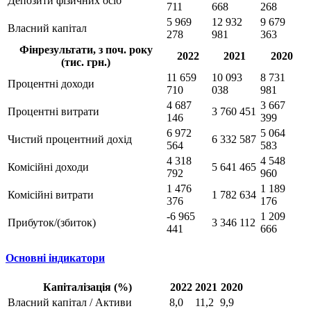
Депозити фізичних осіб
711
668
268
5 969
12 932
9 679
Власний капітал
278
981
363
Фінрезультати, з поч. року
2022
2021
2020
(тис. грн.)
11 659
10 093
8 731
Процентні доходи
710
038
981
4 687
3 667
Процентні витрати
3 760 451
146
399
6 972
5 064
Чистий процентний дохід
6 332 587
564
583
4 318
4 548
Комісійні доходи
5 641 465
792
960
1 476
1 189
Комісійні витрати
1 782 634
376
176
-6 965
1 209
Прибуток/(збиток)
3 346 112
441
666
Основні індикатори
Капіталізація (%)
2022
2021
2020
Власний капітал / Активи
8,0
11,2
9,9