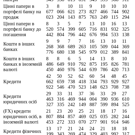
Цінні папери в
3
8
10
11
9
10
10
10
портфелі банку на
677
066
621
273
827
466
744
902
продаж
023
204
143
875
763
249
115
294
Цінні папери в
8
3
5
7
13
10
16
13
портфелі банку до
520
574
399
605
716
831
932
325
погашення
442
804
796
442
676
994
533
138
9
9
7
7
16
13
10
11
Кошти в інших
268
368
689
263
105
509
044
369
банках
776
680
138
545
979
012
389
841
Кошти в інших
8
8
6
5
14
13
8
10
банках в іноземній
486
649
910
792
875
195
826
781
валюті
450
460
976
544
639
786
420
713
42
50
52
62
60
54
48
45
Кредити
662
659
738
418
334
793
929
927
922
546
470
523
148
623
708
738
29
33
31
37
36
33
29
27
Кредити
463
316
469
944
004
390
936
610
юридичних осіб
327
335
242
149
887
599
894
525
(FX) кредити
21
23
20
25
21
18
17
16
юридичних осіб, в
807
884
857
469
025
035
282
244
іноземній валюті
453
272
333
070
277
901
914
946
13
17
21
24
24
21
18
18
Кредити фізичних
199
343
269
474
329
403
992
317