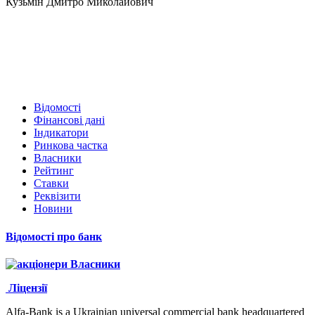
Кузьмін Дмитро Миколайович
Відомості
Фінансові дані
Індикатори
Ринкова частка
Власники
Рейтинг
Ставки
Реквізити
Новини
Відомості про банк
Власники
Ліцензії
Alfa-Bank is a Ukrainian universal commercial bank headquartered